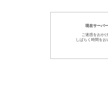
現在サーバ
ご迷惑をおか
しばらく時間をお