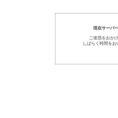
現在サーバ
ご迷惑をおか
しばらく時間をお