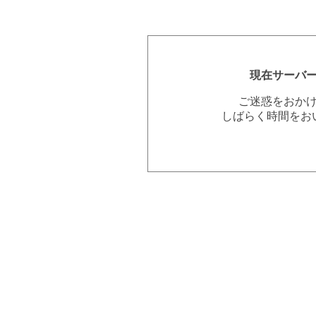
現在サーバ
ご迷惑をおか
しばらく時間をお