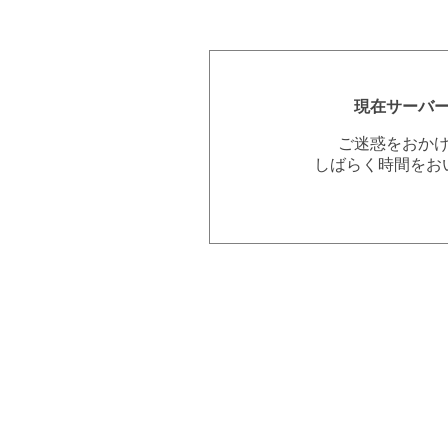
現在サーバ
ご迷惑をおか
しばらく時間をお