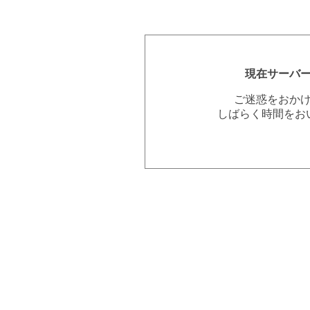
現在サーバ
ご迷惑をおか
しばらく時間をお