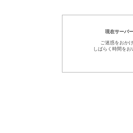
現在サーバ
ご迷惑をおか
しばらく時間をお