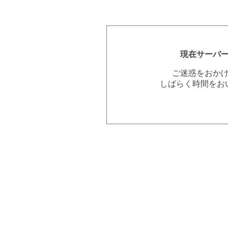
現在サーバ
ご迷惑をおか
しばらく時間をお