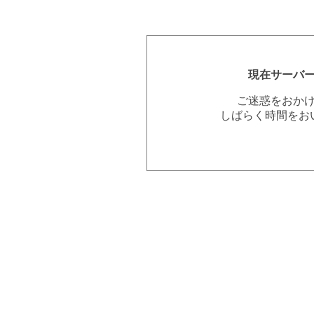
現在サーバ
ご迷惑をおか
しばらく時間をお