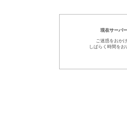
現在サーバ
ご迷惑をおか
しばらく時間をお