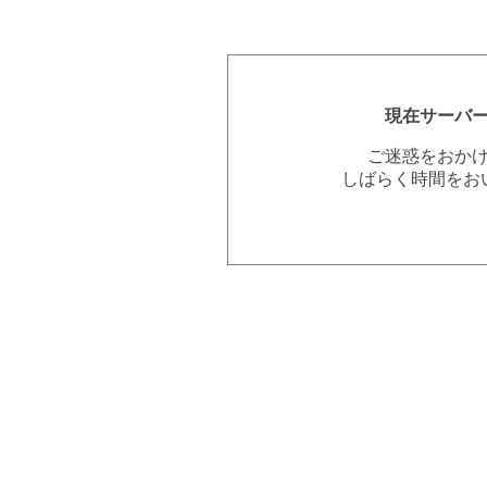
現在サーバ
ご迷惑をおか
しばらく時間をお