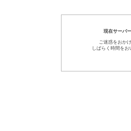
現在サーバ
ご迷惑をおか
しばらく時間をお