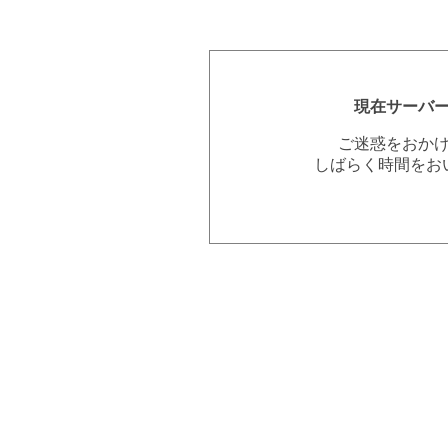
現在サーバ
ご迷惑をおか
しばらく時間をお