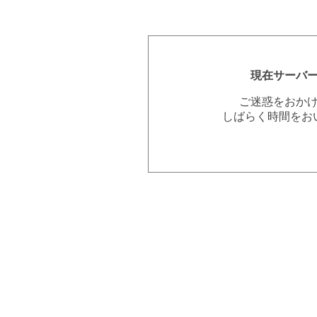
現在サーバ
ご迷惑をおか
しばらく時間をお