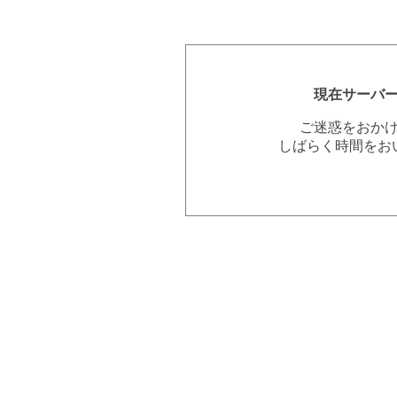
現在サーバ
ご迷惑をおか
しばらく時間をお