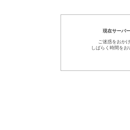
現在サーバ
ご迷惑をおか
しばらく時間をお