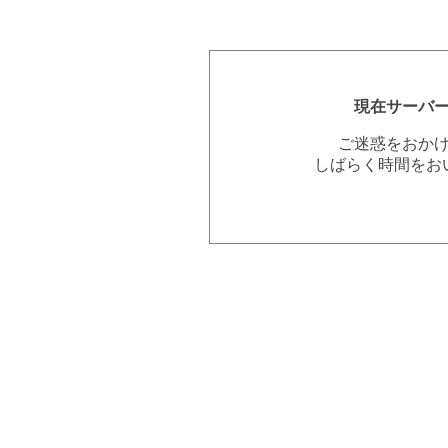
現在サーバ
ご迷惑をおか
しばらく時間をお