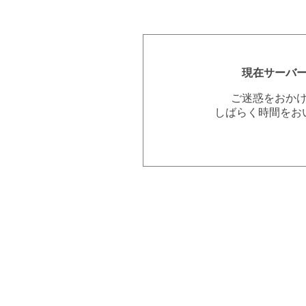
現在サーバ
ご迷惑をおか
しばらく時間をお