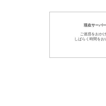
現在サーバ
ご迷惑をおか
しばらく時間をお