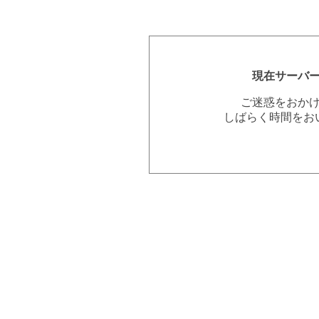
現在サーバ
ご迷惑をおか
しばらく時間をお