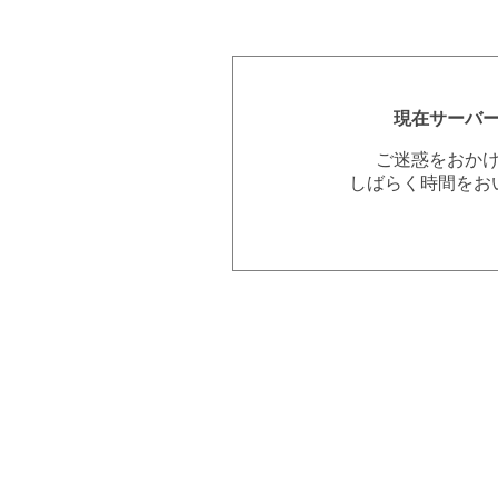
現在サーバ
ご迷惑をおか
しばらく時間をお