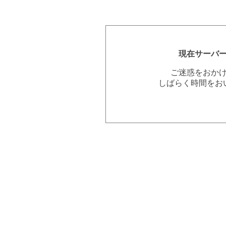
現在サーバ
ご迷惑をおか
しばらく時間をお