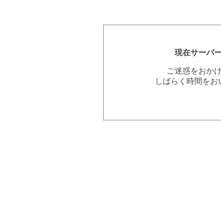
現在サーバ
ご迷惑をおか
しばらく時間をお