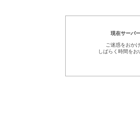
現在サーバ
ご迷惑をおか
しばらく時間をお