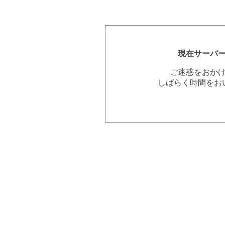
現在サーバ
ご迷惑をおか
しばらく時間をお