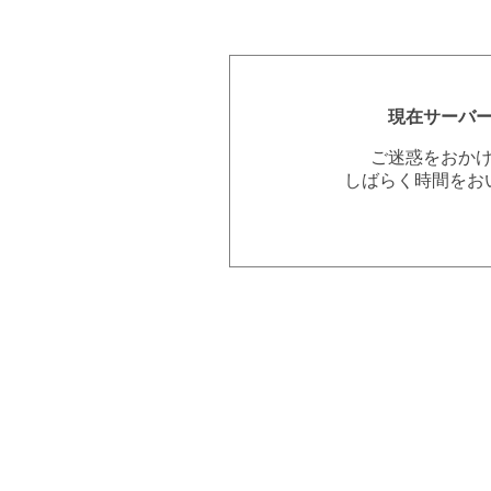
現在サーバ
ご迷惑をおか
しばらく時間をお