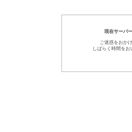
現在サーバ
ご迷惑をおか
しばらく時間をお