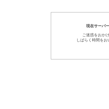
現在サーバ
ご迷惑をおか
しばらく時間をお