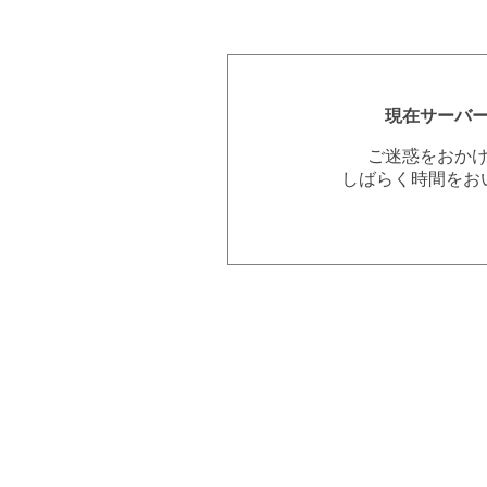
現在サーバ
ご迷惑をおか
しばらく時間をお