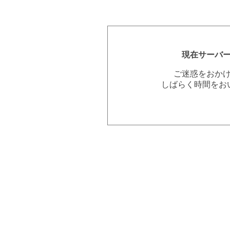
現在サーバ
ご迷惑をおか
しばらく時間をお