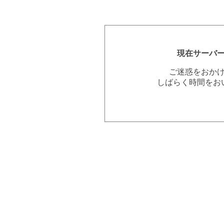
現在サーバ
ご迷惑をおか
しばらく時間をお