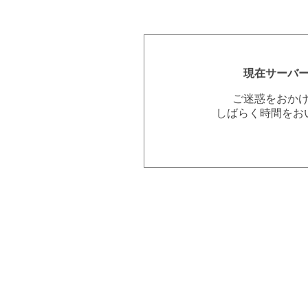
現在サーバ
ご迷惑をおか
しばらく時間をお