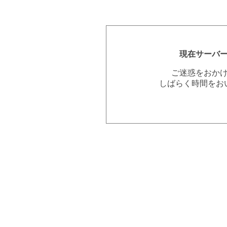
現在サーバ
ご迷惑をおか
しばらく時間をお