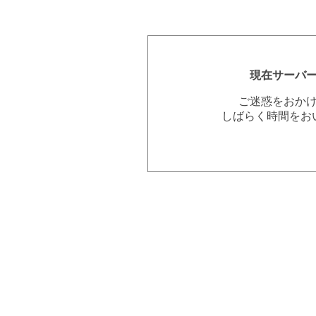
現在サーバ
ご迷惑をおか
しばらく時間をお