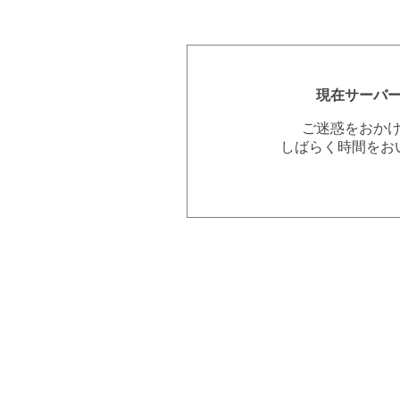
現在サーバ
ご迷惑をおか
しばらく時間をお