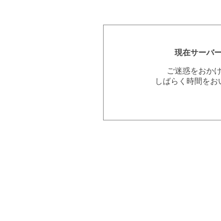
現在サーバ
ご迷惑をおか
しばらく時間をお