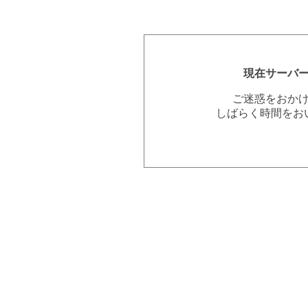
現在サーバ
ご迷惑をおか
しばらく時間をお