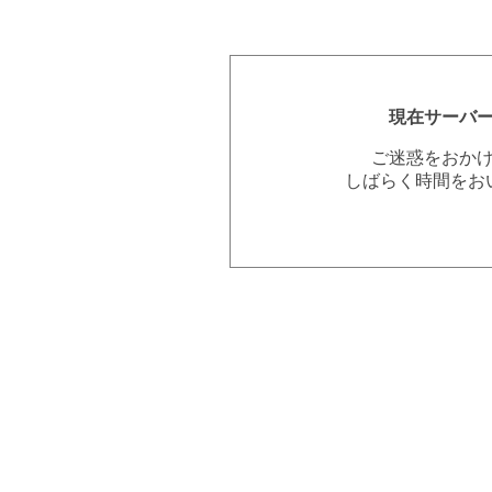
現在サーバ
ご迷惑をおか
しばらく時間をお