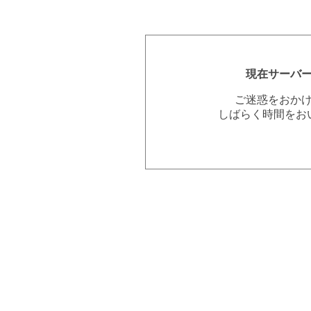
現在サーバ
ご迷惑をおか
しばらく時間をお