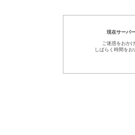
現在サーバ
ご迷惑をおか
しばらく時間をお