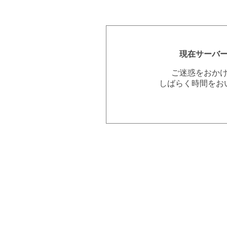
現在サーバ
ご迷惑をおか
しばらく時間をお