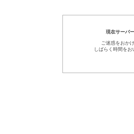
現在サーバ
ご迷惑をおか
しばらく時間をお