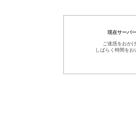
現在サーバ
ご迷惑をおか
しばらく時間をお