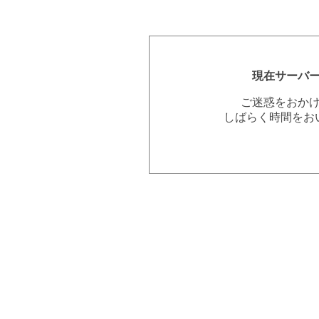
現在サーバ
ご迷惑をおか
しばらく時間をお