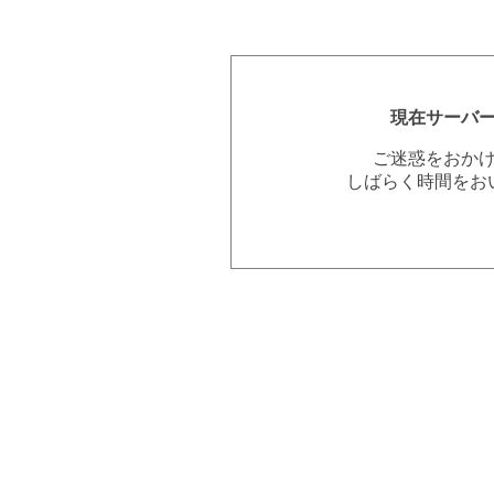
現在サーバ
ご迷惑をおか
しばらく時間をお