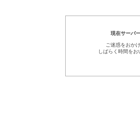
現在サーバ
ご迷惑をおか
しばらく時間をお