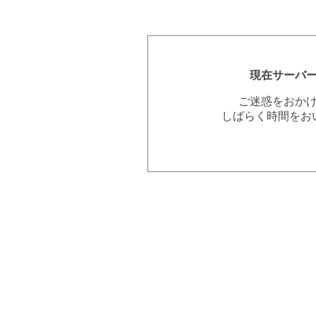
現在サーバ
ご迷惑をおか
しばらく時間をお