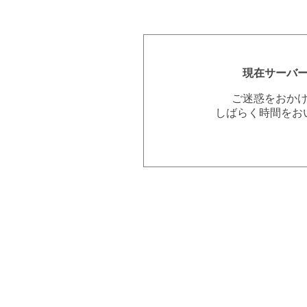
現在サーバ
ご迷惑をおか
しばらく時間をお