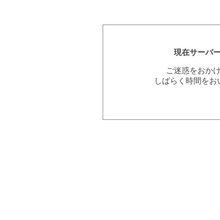
現在サーバ
ご迷惑をおか
しばらく時間をお