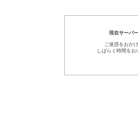
現在サーバ
ご迷惑をおか
しばらく時間をお