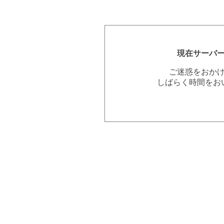
現在サーバ
ご迷惑をおか
しばらく時間をお